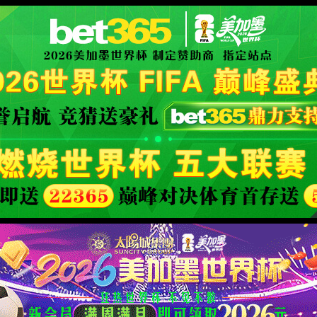
aming Group
690必发集团
教学科研
师范专业认证
党建工作
领导
任领导
首页
上页
1
下页